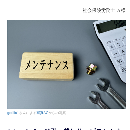
社会保険労務士 Ａ様
gorilla1
さんによる
写真AC
からの写真