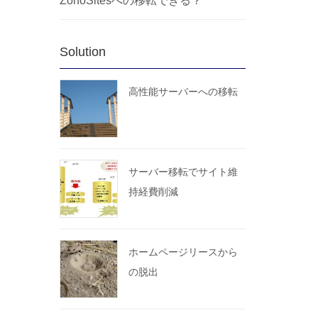
ZohoSitesへの移転できる？
Solution
高性能サーバーへの移転
サーバー移転でサイト維
持経費削減
ホームページリースから
の脱出