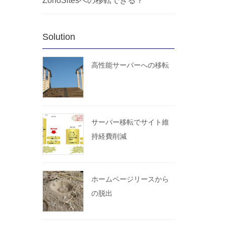
ZohoSitesへの移転できる？
Solution
高性能サーバーへの移転
サーバー移転でサイト維
持経費削減
ホームページリースから
の脱出