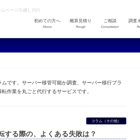
ホームページ引越し代行
初めての方へ
概算見積り
ご相談
調査
About
Rough
Consultation
R
ラムです。サーバー移管可能か調査、サーバー移行プラ
移転作業を丸ごと代行するサービスです。
コラム（その他）
転する際の、よくある失敗は？