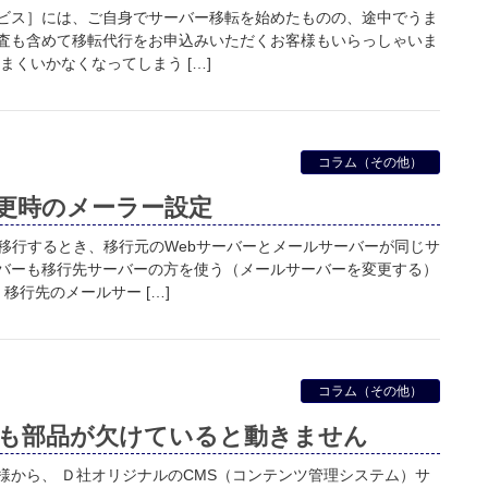
ビス］には、ご自身でサーバー移転を始めたものの、途中でうま
査も含めて移転代行をお申込みいただくお客様もいらっしゃいま
まくいかなくなってしまう […]
コラム（その他）
更時のメーラー設定
に移行するとき、移行元のWebサーバーとメールサーバーが同じサ
バーも移行先サーバーの方を使う（メールサーバーを変更する）
移行先のメールサー […]
コラム（その他）
も部品が欠けていると動きません
様から、 Ｄ社オリジナルのCMS（コンテンツ管理システム）サ