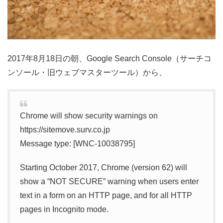
2017年8月18日の朝、Google Search Console（サーチコ
ンソール・旧ウェブマスターツール）から、
Chrome will show security warnings on
https://sitemove.surv.co.jp
Message type: [WNC-10038795]
Starting October 2017, Chrome (version 62) will
show a “NOT SECURE” warning when users enter
text in a form on an HTTP page, and for all HTTP
pages in Incognito mode.