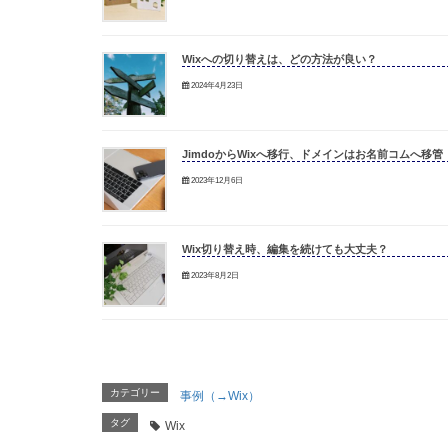
Wixへの切り替えは、どの方法が良い？
2024年4月23日
JimdoからWixへ移行、ドメインはお名前コムへ移管
2023年12月6日
Wix切り替え時、編集を続けても大丈夫？
2023年8月2日
カテゴリー
事例（→Wix）
タグ
Wix