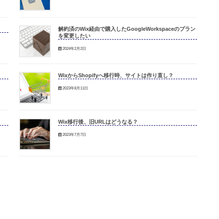
解約済のWix経由で購入したGoogleWorkspaceのプラン
を変更したい
2024年2月2日
WixからShopifyへ移行時、サイトは作り直し？
2023年8月11日
Wix移行後、旧URLはどうなる？
2023年7月7日