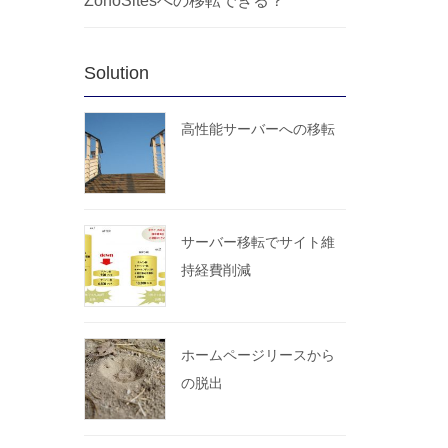
ZohoSitesへの移転できる？
Solution
高性能サーバーへの移転
サーバー移転でサイト維
持経費削減
ホームページリースから
の脱出