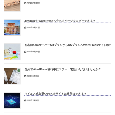
2024年9月12日
JimdoからWordPressへ今あるページをコピーできる？
2024年8月20日
お名前comサーバーSDプランからRSプランへWordPressサイト移行
2024年6月17日
自分でWordPress移行中にエラー、電話いただけませんか？
2024年6月4日
ウイルス感染疑いのあるサイトは移行はできる？
2024年4月2日