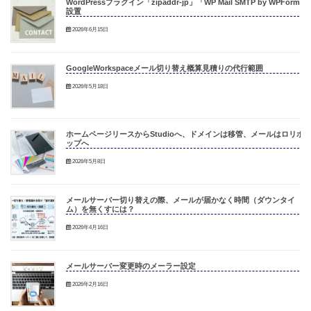
WordPressプラグイン「zipaddr-jp」「WP Mail SMTP by WPForm」
設置
2026年6月15日
GoogleWorkspaceメール切り替え概算見積りの代行範囲
2026年5月18日
ホームページリースからStudioへ、ドメインは移管、メールはロリポ
ップへ
2026年5月8日
メールサーバー切り替えの際、メールが届かなく時間（ダウンタイ
ム）を無くすには？
2026年4月16日
メールサーバー変更時のメーラー設定
2026年2月16日