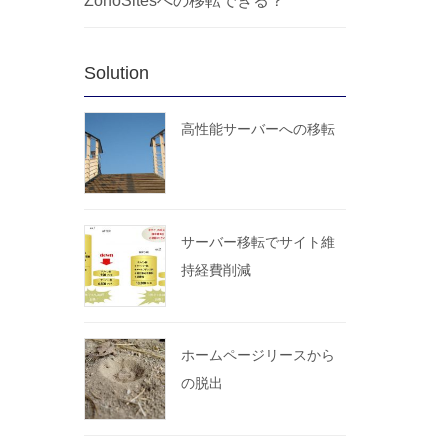
ZohoSitesへの移転できる？
Solution
高性能サーバーへの移転
サーバー移転でサイト維
持経費削減
ホームページリースから
の脱出