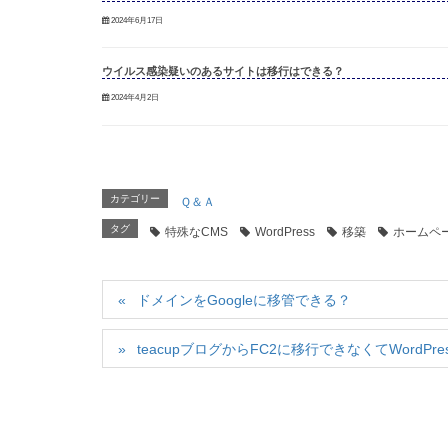
2024年6月17日
ウイルス感染疑いのあるサイトは移行はできる？
2024年4月2日
カテゴリー
Ｑ＆Ａ
タグ
特殊なCMS
WordPress
移築
ホームペ
ドメインをGoogleに移管できる？
teacupブログからFC2に移行できなくてWordPre