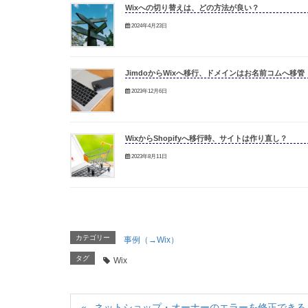
Wixへの切り替えは、どの方法が良い？
2024年4月23日
JimdoからWixへ移行、ドメインはお名前コムへ移管
2023年12月6日
WixからShopifyへ移行時、サイトは作り直し？
2023年8月11日
カテゴリー
事例（→Wix）
タグ
Wix
ネットショップ・オーナーのエラーを修正できる