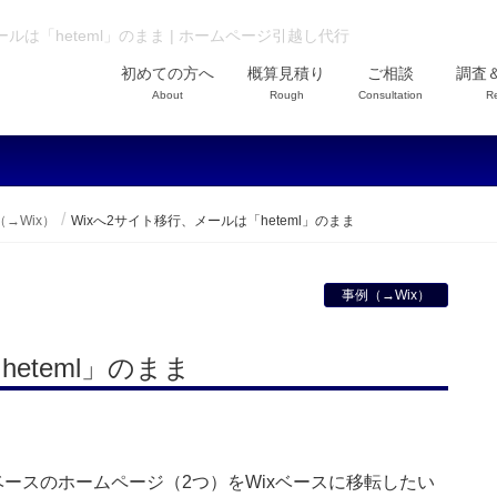
ールは「heteml」のまま | ホームページ引越し代行
初めての方へ
概算見積り
ご相談
調査
About
Rough
Consultation
R
→Wix）
Wixへ2サイト移行、メールは「heteml」のまま
事例（→Wix）
eteml」のまま
sベースのホームページ（2つ）をWixベースに移転したい