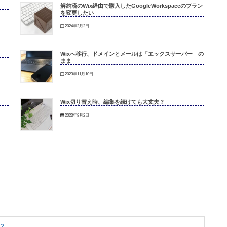
解約済のWix経由で購入したGoogleWorkspaceのプラン
を変更したい
2024年2月2日
Wixへ移行、ドメインとメールは「エックスサーバー」の
まま
2023年11月10日
Wix切り替え時、編集を続けても大丈夫？
2023年8月2日
？