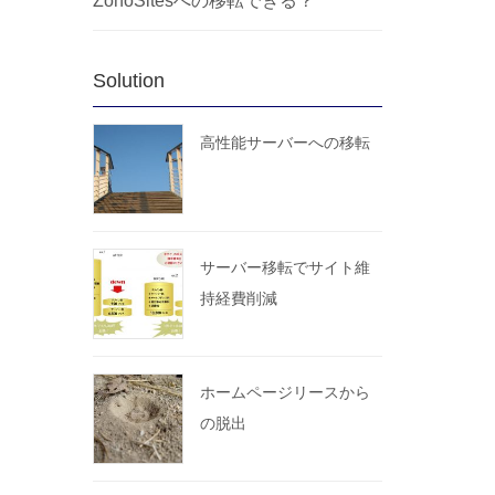
ZohoSitesへの移転できる？
Solution
高性能サーバーへの移転
サーバー移転でサイト維
持経費削減
ホームページリースから
の脱出