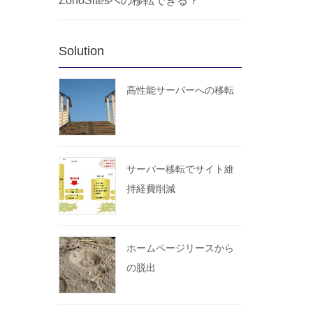
ZohoSitesへの移転できる？
Solution
高性能サーバーへの移転
サーバー移転でサイト維
持経費削減
ホームページリースから
の脱出