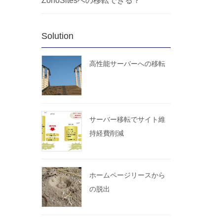
ZohoSitesへの移転できる？
Solution
高性能サーバーへの移転
サーバー移転でサイト維
持経費削減
ホームページリースから
の脱出