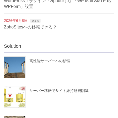
WordPressプラグイン「zipaddr-jp」「WP Mail SMTP by
WPForm」設置
2026年6月8日
Ｑ＆Ａ
ZohoSitesへの移転できる？
Solution
高性能サーバーへの移転
サーバー移転でサイト維持経費削減