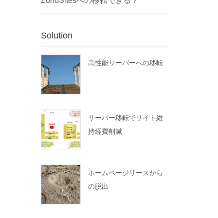
ZohoSitesへの移転できる？
Solution
高性能サーバーへの移転
サーバー移転でサイト維
持経費削減
ホームページリースから
の脱出