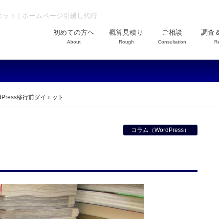
イエット | ホームページ引越し代行
初めての方へ
概算見積り
ご相談
調査
About
Rough
Consultation
R
rdPress移行前ダイエット
コラム（WordPress）