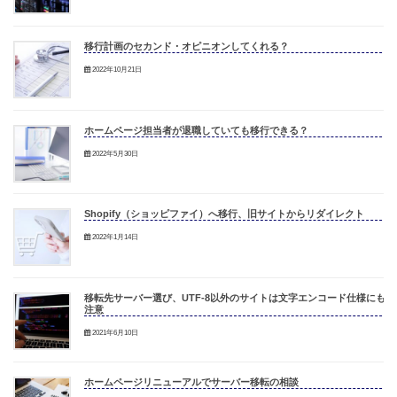
移行計画のセカンド・オピニオンしてくれる？
2022年10月21日
ホームページ担当者が退職していても移行できる？
2022年5月30日
Shopify（ショッピファイ）へ移行、旧サイトからリダイレクト
2022年1月14日
移転先サーバー選び、UTF-8以外のサイトは文字エンコード仕様にも
注意
2021年6月10日
ホームページリニューアルでサーバー移転の相談