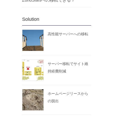
ZohoSitesへの移転できる？
Solution
高性能サーバーへの移転
サーバー移転でサイト維
持経費削減
ホームページリースから
の脱出