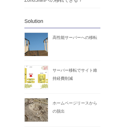
ZohoSitesへの移転できる？
Solution
高性能サーバーへの移転
サーバー移転でサイト維
持経費削減
ホームページリースから
の脱出