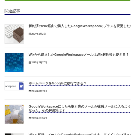
関連記事
解約済のWix経由で購入したGoogleWorkspaceのプランを変更したい
2024年2月2日
Wixから購入したGoogleWorkspaceメールはWix解約後も使える？
2023年2月27日
ホームページをGoogleに移行できる？
2022年8月19日
GoogleWorkspaceにしたら取引先のメールが迷惑メールに入るように
なった、その解決策は？
2021年12月6日
Wixへ移行、メールはGoogleWorkspaceのまま、ドメインはバリュー