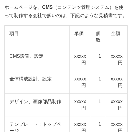
ホームページを、
CMS
（コンテンツ管理システム）を使
って制作する会社で多いのは、下記のような見積書です。
項目
単価
個
金額
数
CMS設置、設定
xxxxx
1
xxxxx
円
円
全体構成設計、設定
xxxxx
1
xxxxx
円
円
デザイン、画像部品制作
xxxxx
1
xxxxx
円
円
テンプレート：トップペ
xxxxx
1
xxxxx
ージ
円
円