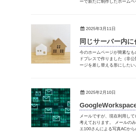
ーで新たに制作したホームペー
2025年3月11日
同じサーバー内に
今のホームページが簡素なも
ドプレスで作りました（非公
ージを差し替える形にしたいと
2025年2月10日
GoogleWork
メールですが、現在利用してい
考えております。 メールの
エ100さんによる写真ACからの