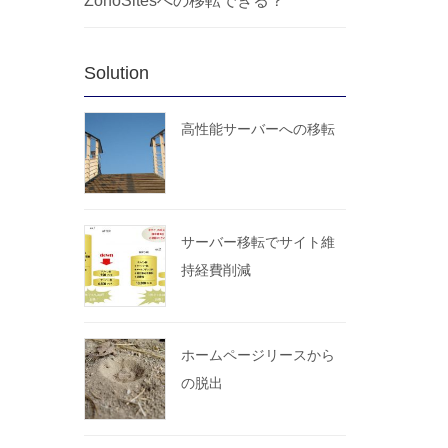
ZohoSitesへの移転できる？
Solution
高性能サーバーへの移転
サーバー移転でサイト維
持経費削減
ホームページリースから
の脱出