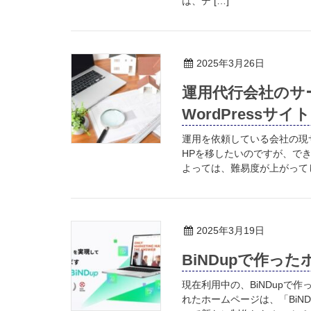
は、デ […]
2025年3月26日
運用代行会社のサ
WordPressサ
運用を依頼している会社の現サ
HPを移したいのですが、で
よっては、難易度が上がってし
2025年3月19日
BiNDupで作っ
現在利用中の、BiNDupで作
れたホームページは、「BiN